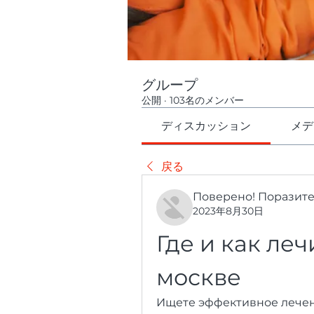
グループ
公開
·
103名のメンバー
ディスカッション
メデ
戻る
Поверено! Поразит
2023年8月30日
Где и как леч
москве
Ищете эффективное лечени