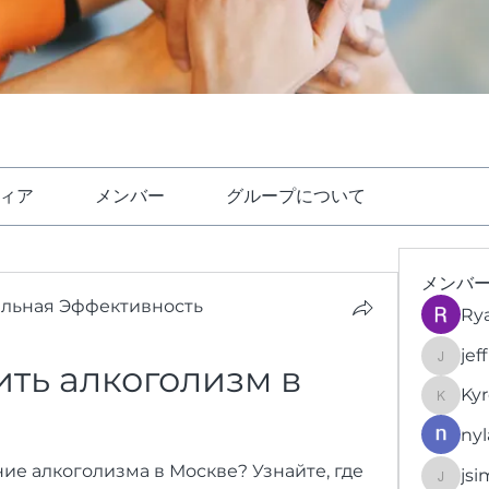
ィア
メンバー
グループについて
メンバ
ельная Эффективность
Ry
jef
ить алкоголизм в 
jeffrey
Kyr
KyronFi
nyl
е алкоголизма в Москве? Узнайте, где 
jsi
jsimith