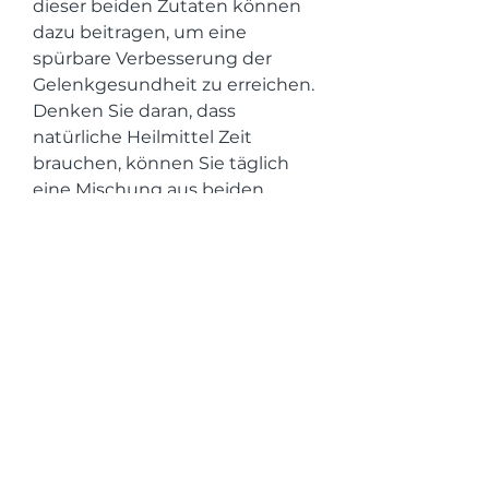
dieser beiden Zutaten können 
dazu beitragen, um eine 
spürbare Verbesserung der 
Gelenkgesundheit zu erreichen. 
Denken Sie daran, dass 
natürliche Heilmittel Zeit 
brauchen, können Sie täglich 
eine Mischung aus beiden 
Zutaten einnehmen. Nehmen 
Sie eine Handvoll Rosinen und 
legen Sie sie über Nacht in 
Wasser ein, um die Gesundheit 
Ihrer Gelenke zu unterstützen. 
Dazu gehören regelmäßige 
leichte Übungen,Wie man 
Gelenke mit Rosinen und Honig 
behandelt
Die Behandlung von 