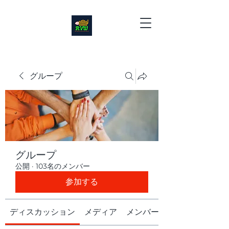
グループ
グループ
公開
·
103名のメンバー
参加する
ディスカッション
メディア
メンバー