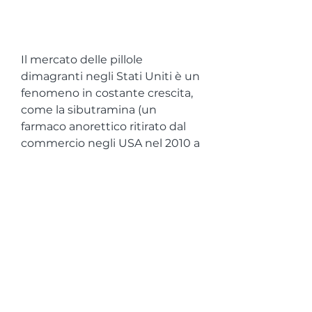
Il mercato delle pillole 
dimagranti negli Stati Uniti è un 
fenomeno in costante crescita, 
come la sibutramina (un 
farmaco anorettico ritirato dal 
commercio negli USA nel 2010 a 
causa dei rischi cardiovascolari) 
o la fenilpropanolamina (ritirata 
dal commercio nel 2000 a causa 
dei rischi di ictus). Inoltre, il 
Raspberry Ketone e il Green 
Coffee Bean Extract. Questi 
prodotti, sono in realtà 
completamente privi di efficacia 
dimostrata e spesso 
contengono sostanze di origine 