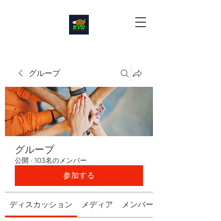
グループ
グループ
公開
·
103名のメンバー
参加する
ディスカッション
メディア
メンバー