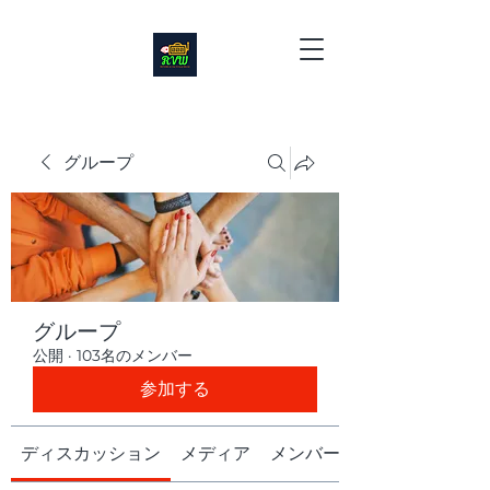
グループ
グループ
公開
·
103名のメンバー
参加する
ディスカッション
メディア
メンバー