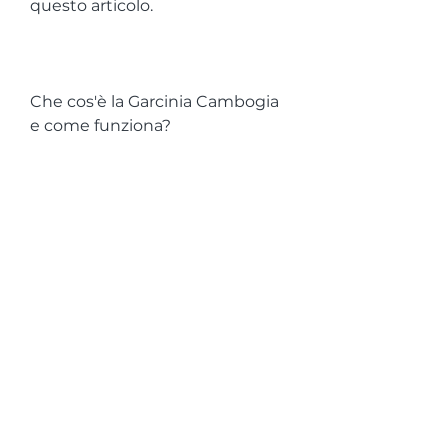
questo articolo.
Che cos'è la Garcinia Cambogia 
e come funziona?
La Garcinia Cambogia è una 
pianta la cui buccia contiene un 
composto chimico chiamato 
acido idrossicitrico (HCA). Si 
ritiene che l'HCA abbia la 
capacità di inibire un enzima 
chiamato citrato liasi, un 
neurotrasmettitore che può 
contribuire ad abbassare 
l'appetito e migliorare l'umore.