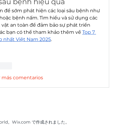
 sâu bệnh hiệu quả
 để sớm phát hiện các loại sâu bệnh như 
p hoặc bệnh nấm. Tìm hiểu và sử dụng các 
 vật an toàn để đảm bảo sự phát triển 
ác bạn có thể tham khảo thêm về 
Top 7 
p nhất Việt Nam 2025
.
cionar
r más comentarios
ual World。Wix.com で作成されました。