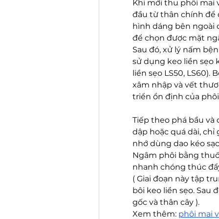
Khi mới thu phôi mai về
đầu từ thân chính để 
hình dáng bên ngoài 
để chọn được mặt ng
Sau đó, xử lý nấm bện
sử dụng keo liền sẹo k
liền sẹo LS50, LS60).
xâm nhập và vết thươn
triển ổn định của phô
Tiếp theo phá bầu và c
dập hoặc quá dài, chỉ g
nhớ dùng dao kéo sạc
Ngâm phôi bằng thuốc
nhanh chóng thúc đẩy 
( Giai đoạn này tập tru
bôi keo liền sẹo. Sau
gốc và thân cây ).
Xem thêm: 
phôi mai v