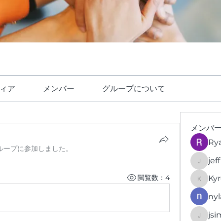
ィア
メンバー
グループについて
メンバ
Ry
ループに参加しました。
jef
jeffrey
閲覧数：4
Kyr
KyronFi
nyl
jsi
jsimith