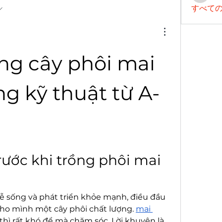
すべての
ng cây phôi mai 
g kỹ thuật từ A-
rước khi trồng phôi mai 
 sống và phát triển khỏe mạnh, điều đầu 
cho mình một cây phôi chất lượng. 
mai 
 thì rất khó để mà chăm sóc. Lời khuyên là 