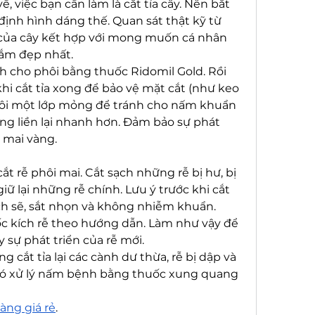
, việc bạn cần làm là cắt tỉa cây. Nên bắt 
định hình dáng thế. Quan sát thật kỹ từ 
của cây kết hợp với mong muốn cá nhân 
ắm đẹp nhất.
h cho phôi bằng thuốc Ridomil Gold. Rồi 
hi cắt tỉa xong để bảo vệ mặt cắt (như keo 
 Bôi một lớp mỏng để tránh cho nấm khuẩn 
g liền lại nhanh hơn. Đảm bảo sự phát 
i mai vàng.
ắt rễ phôi mai. Cắt sạch những rễ bị hư, bị 
iữ lại những rễ chính. Lưu ý trước khi cắt 
h sẽ, sắt nhọn và không nhiễm khuẩn.
 kích rễ theo hướng dẫn. Làm như vậy để 
sự phát triển của rễ mới.
ng cắt tỉa lại các cành dư thừa, rễ bị dập và 
 đó xử lý nấm bệnh bằng thuốc xung quang 
àng giá rẻ
.