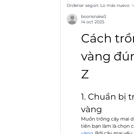
Ordenar según:
Lo más nuevo
boonsnake3
14 oct 2025
Cách trồ
vàng đún
Z
1. Chuẩn bị t
vàng
Muốn trồng cây mai dễ
tiên bạn làm là chọn 
vàng
. Bởi cây mai yếu