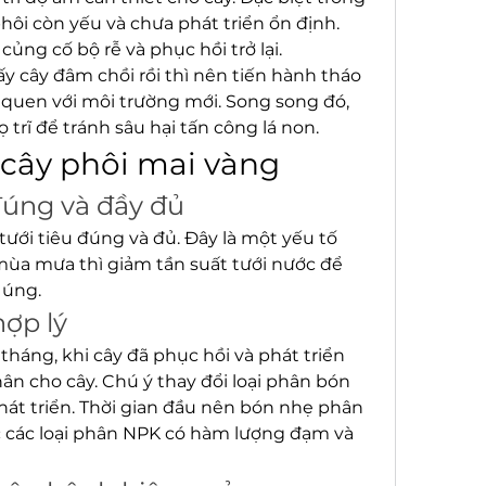
ôi còn yếu và chưa phát triển ổn định. 
củng cố bộ rễ và phục hồi trở lại.
ấy cây đâm chồi rồi thì nên tiến hành tháo 
 quen với môi trường mới. Song song đó, 
 trĩ để tránh sâu hại tấn công lá non.
 cây phôi mai vàng
 đúng và đầy đủ
tưới tiêu đúng và đủ. Đây là một yếu tố 
ùa mưa thì giảm tần suất tưới nước để 
 úng.
hợp lý
2 tháng, khi cây đã phục hồi và phát triển 
n cho cây. Chú ý thay đổi loại phân bón 
hát triển. Thời gian đầu nên bón nhẹ phân 
 các loại phân NPK có hàm lượng đạm và 