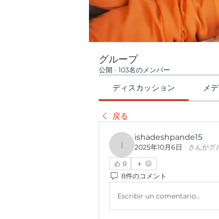
グループ
公開
·
103名のメンバー
ディスカッション
メデ
戻る
ishadeshpande15
2025年10月6日
·
さんがグ
ishadeshpande15
0
8件のコメント
Escribir un comentario...