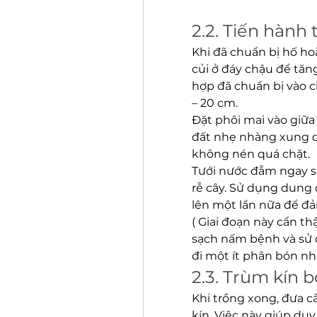
2.2. Tiến hành
Khi đã chuẩn bị hố ho
củi ở đáy chậu để tăn
hợp đã chuẩn bị vào c
– 20 cm.
Đặt phôi mai vào giữa
đất nhẹ nhàng xung q
không nén quá chặt.
Tưới nước đẫm ngay s
rễ cây. Sử dụng dung 
lên một lần nữa để đả
( Giai đoạn này cẩn th
sạch nấm bệnh và sử d
đi một ít phân bón n
2.3. Trùm kín b
Khi trồng xong, đưa c
kín. Việc này giúp duy 