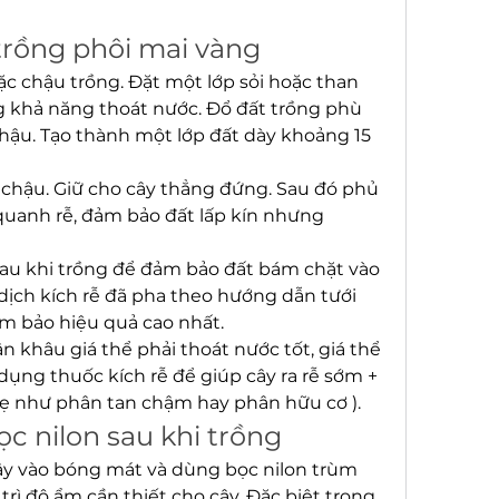
 trồng phôi mai vàng
ặc chậu trồng. Đặt một lớp sỏi hoặc than 
g khả năng thoát nước. Đổ đất trồng phù 
hậu. Tạo thành một lớp đất dày khoảng 15 
 chậu. Giữ cho cây thẳng đứng. Sau đó phủ 
uanh rễ, đảm bảo đất lấp kín nhưng 
au khi trồng để đảm bảo đất bám chặt vào 
dịch kích rễ đã pha theo hướng dẫn tưới 
m bảo hiệu quả cao nhất.
ận khâu giá thể phải thoát nước tốt, giá thể 
ụng thuốc kích rễ để giúp cây ra rễ sớm + 
hẹ như phân tan chậm hay phân hữu cơ ).
ọc nilon sau khi trồng
ây vào bóng mát và dùng bọc nilon trùm 
trì độ ẩm cần thiết cho cây. Đặc biệt trong 