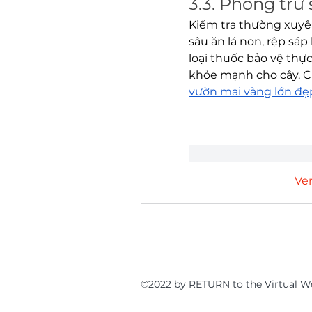
3.3. Phòng trừ
Kiểm tra thường xuyên
sâu ăn lá non, rệp sá
loại thuốc bảo vệ thực
khỏe mạnh cho cây. C
vườn mai vàng lớn đẹ
Me gusta
Reac
Ve
©2022 by RETURN to the Virt