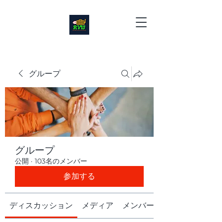
グループ
グループ
公開
·
103名のメンバー
参加する
ディスカッション
メディア
メンバー