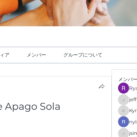
ィア
メンバー
グループについて
メンバ
Ry
jef
e Apago Sola
jeffrey
Kyr
KyronFi
nyl
jsi
jsimith