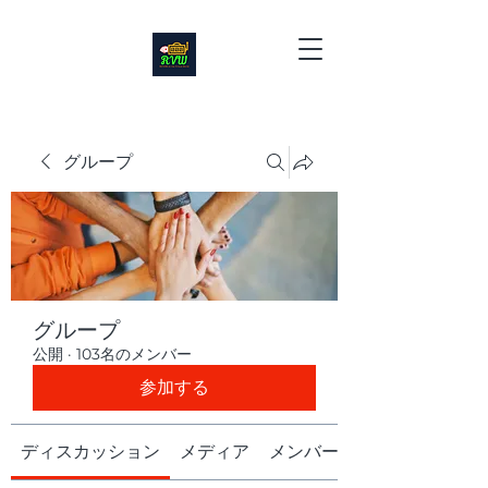
グループ
グループ
公開
·
103名のメンバー
参加する
ディスカッション
メディア
メンバー