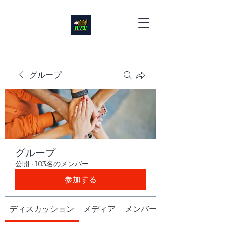
グループ
グループ
公開
·
103名のメンバー
参加する
ディスカッション
メディア
メンバー