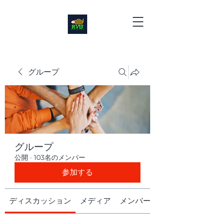
グループ
グループ
公開
·
103名のメンバー
参加する
ディスカッション
メディア
メンバー