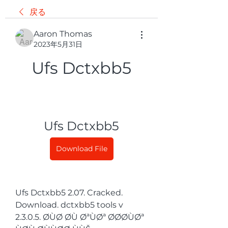
戻る
Aaron Thomas
2023年5月31日
Ufs Dctxbb5
Ufs Dctxbb5
Download File
Ufs Dctxbb5 2.07. Cracked. 
Download. dctxbb5 tools v 
2.3.0.5. ØÙØ ØÙ ØªÙØª ØØØÙØª 