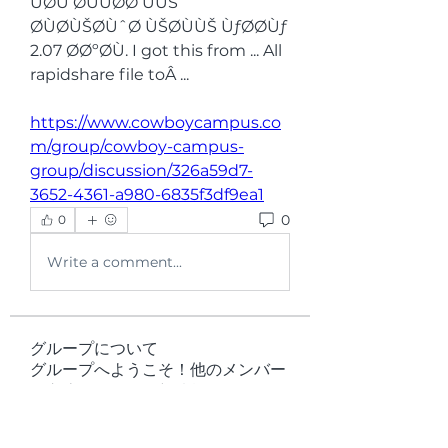
ÙØÙ ØÙÙØØ ÙÙŠ 
ØÙØÙŠØÙˆØ ÙŠØÙÙŠ ÙƒØØÙƒ 
2.07 ØØºØÙ. I got this from ... All 
rapidshare file toÂ ... 
https://www.cowboycampus.co
m/group/cowboy-campus-
group/discussion/326a59d7-
3652-4361-a980-6835f3df9ea1
0
0
Write a comment...
グループについて
グループへようこそ！他のメンバー
と交流したり、最新情報をチェック
したり、動画をシェアすることもで
きます。