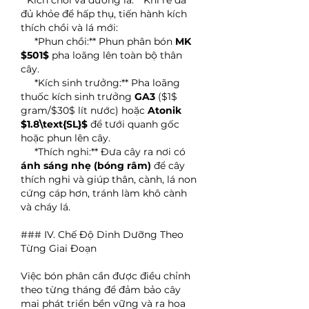
*Kích chồi và dưỡng lá:** Khi rễ đã 
đủ khỏe để hấp thụ, tiến hành kích 
thích chồi và lá mới:
*Phun chồi:** Phun phân bón 
MK 
$501$
 pha loãng lên toàn bộ thân 
cây.
*Kích sinh trưởng:** Pha loãng 
thuốc kích sinh trưởng 
GA3
 ($1$ 
gram/$30$ lít nước) hoặc 
Atonik 
$1.8\text{SL}$
 để tưới quanh gốc 
hoặc phun lên cây.
*Thích nghi:** Đưa cây ra nơi có 
ánh sáng nhẹ (bóng râm)
 để cây 
thích nghi và giúp thân, cành, lá non 
cứng cáp hơn, tránh làm khô cành 
và cháy lá.
### IV. Chế Độ Dinh Dưỡng Theo 
Từng Giai Đoạn
Việc bón phân cần được điều chỉnh 
theo từng tháng để đảm bảo cây 
mai phát triển bền vững và ra hoa 