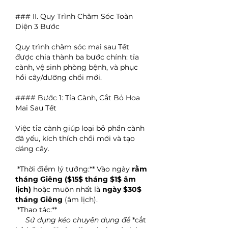
### II. Quy Trình Chăm Sóc Toàn 
Diện 3 Bước
Quy trình chăm sóc mai sau Tết 
được chia thành ba bước chính: tỉa 
cành, vệ sinh phòng bệnh, và phục 
hồi cây/dưỡng chồi mới.
#### Bước 1: Tỉa Cành, Cắt Bỏ Hoa 
Mai Sau Tết
Việc tỉa cành giúp loại bỏ phần cành 
đã yếu, kích thích chồi mới và tạo 
dáng cây.
*Thời điểm lý tưởng:** Vào ngày 
rằm 
tháng Giêng ($15$ tháng $1$ âm 
lịch)
 hoặc muộn nhất là 
ngày $30$ 
tháng Giêng
 (âm lịch).
*Thao tác:**
 Sử dụng kéo chuyên dụng để 
*cắt 