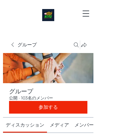
グループ
グループ
公開
·
103名のメンバー
参加する
ディスカッション
メディア
メンバー