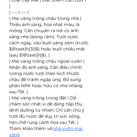
| Loại Cây Mai | Đặc Điểm Cần Lưu Ý 
|
| :--- | :--- |
| Mai vàng trồng chậu trong nhà | 
Thiếu ánh sáng, hoa nhạt màu, lá 
mỏng. Cần chuyển ra nơi có ánh 
sáng nhẹ (bóng râm). Tưới nước 
cách ngày, vào buổi sáng sớm (trước 
$8\text{h}30$) hoặc buổi chiều mát 
(sau $18\text{h}$). |
| Mai vàng trồng chậu ngoài vườn | 
Nhận đủ ánh sáng. Cần điều chỉnh 
lượng nước tưới theo kích thước 
chậu để tránh ngập úng. Bổ sung 
phân NPK hoặc hữu cơ nhẹ nhàng 
sau Tết. |
| Mai vàng trồng trong đất | Dễ 
chăm sóc nhất vì dễ dàng hấp thụ 
dinh dưỡng tự nhiên. Chỉ cần chú ý 
tưới đủ nước để duy trì sức sống, 
hạn chế rụng cánh hoa sau Tết. |
Tham khảo thêm về:
nhà vườn mai 
vàng