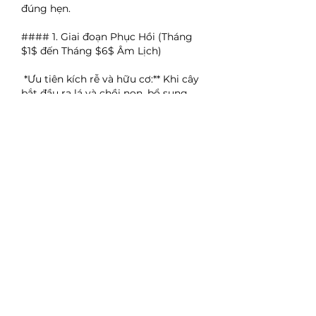
đúng hẹn.
#### 1. Giai đoạn Phục Hồi (Tháng 
$1$ đến Tháng $6$ Âm Lịch)
*Ưu tiên kích rễ và hữu cơ:** Khi cây 
bắt đầu ra lá và chồi non, bổ sung 
phân bánh dầu
 thủy phân, 
đạm cá 
hữu cơ
 (*Fish Emulsion*), và 
phân 
hữu cơ
 đậm đặc (*Bounce Back*).
*Kỹ thuật bón:**
*Phân nước:** Pha loãng đạm cá 
hoặc bánh dầu thủy phân, tưới vào 
gốc.
*Phân hữu cơ:** Bón phân hữu cơ 
đậm đặc sát mép chậu (mai chậu) 
hoặc cách gốc $5$ đến $7\text{ 
cm}$ (mai đất).
*Phun lá:** Phun phân bón lá 
Vitamin B1 Growmore
 kết hợp tưới 
gốc để hỗ trợ cây phục hồi toàn 
diện.