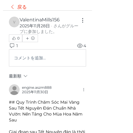
戻る
ValentinaMills156
ValentinaMills156
2025年11月28日
·
さんがグルー
プに参加しました。
0
1
4
コメントを追加…
最新順
engine.aszm888
2025年11月30日
## Quy Trình Chăm Sóc Mai Vàng 
Sau Tết Nguyên Đán Chuẩn Nhà 
Vườn: Nền Tảng Cho Mùa Hoa Năm 
Sau
Giai đoạn sau Tết Nguyên đán là thời 