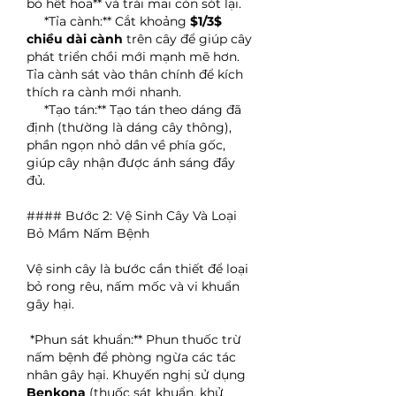
bỏ hết hoa** và trái mai còn sót lại.
*Tỉa cành:** Cắt khoảng 
$1/3$ 
chiều dài cành
 trên cây để giúp cây 
phát triển chồi mới mạnh mẽ hơn. 
Tỉa cành sát vào thân chính để kích 
thích ra cành mới nhanh.
*Tạo tán:** Tạo tán theo dáng đã 
định (thường là dáng cây thông), 
phần ngọn nhỏ dần về phía gốc, 
giúp cây nhận được ánh sáng đầy 
đủ.
#### Bước 2: Vệ Sinh Cây Và Loại 
Bỏ Mầm Nấm Bệnh
Vệ sinh cây là bước cần thiết để loại 
bỏ rong rêu, nấm mốc và vi khuẩn 
gây hại.
*Phun sát khuẩn:** Phun thuốc trừ 
nấm bệnh để phòng ngừa các tác 
nhân gây hại. Khuyến nghị sử dụng 
Benkona
 (thuốc sát khuẩn, khử 