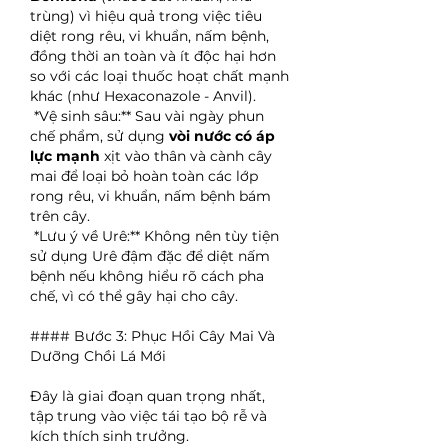
trùng) vì hiệu quả trong việc tiêu 
diệt rong rêu, vi khuẩn, nấm bệnh, 
đồng thời an toàn và ít độc hại hơn 
so với các loại thuốc hoạt chất mạnh 
khác (như Hexaconazole - Anvil).
*Vệ sinh sâu:** Sau vài ngày phun 
chế phẩm, sử dụng 
vòi nước có áp 
lực mạnh
 xịt vào thân và cành cây 
mai để loại bỏ hoàn toàn các lớp 
rong rêu, vi khuẩn, nấm bệnh bám 
trên cây.
*Lưu ý về Urê:** Không nên tùy tiện 
sử dụng Urê đậm đặc để diệt nấm 
bệnh nếu không hiểu rõ cách pha 
chế, vì có thể gây hại cho cây.
#### Bước 3: Phục Hồi Cây Mai Và 
Dưỡng Chồi Lá Mới
Đây là giai đoạn quan trọng nhất, 
tập trung vào việc tái tạo bộ rễ và 
kích thích sinh trưởng.