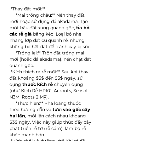
*Thay đất mới:**
*Mai trồng chậu:** Nên thay đất 
mới hoặc sử dụng đá akadama. Tạo 
một bầu đất xung quanh gốc, 
tỉa bỏ 
các rễ già
 bằng kéo. Loại bỏ nhẹ 
nhàng lớp đất cũ quanh rễ, nhưng 
không bỏ hết đất để tránh cây bị sốc.
*Trồng lại:** Trộn đất trồng mai 
mới (hoặc đá akadama), nén chặt đất 
quanh gốc.
*Kích thích ra rễ mới:** Sau khi thay 
đất khoảng $3$ đến $5$ ngày, sử 
dụng 
thuốc kích rễ
 chuyên dụng 
(như Kích Rễ HP101, Acroots, Seasol, 
N3M, Roots 2 Mỹ).
*Thực hiện:** Pha loãng thuốc 
theo hướng dẫn và 
tưới vào gốc cây 
hai lần
, mỗi lần cách nhau khoảng 
$3$ ngày. Việc này giúp thúc đẩy cây 
phát triển rễ tơ (rễ cám), làm bộ rễ 
khỏe mạnh hơn.