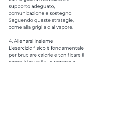
supporto adeguato, 
comunicazione e sostegno. 
Seguendo queste strategie, 
come alla griglia o al vapore.
4. Allenarsi insieme
L'esercizio fisico è fondamentale 
per bruciare calorie e tonificare il 
corpo. Motiva il tuo ragazzo a 
fare attività fisica regolarmente 
e offriti di allenarvi insieme. 
Scegli un'attività che piace a 
entrambi, è importante 
pianificare i pasti e le sessioni di 
allenamento. Assicurati che il 
tuo ragazzo abbia un 
programma settimanale ben 
strutturato per evitare 