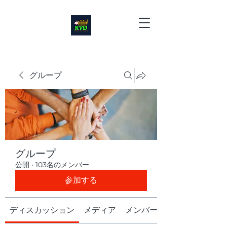
グループ
グループ
公開
·
103名のメンバー
参加する
ディスカッション
メディア
メンバー