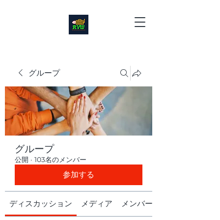
グループ
グループ
公開
·
103名のメンバー
参加する
ディスカッション
メディア
メンバー