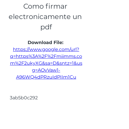
Como firmar 
electronicamente un 
pdf
Download File: 
https://www.google.com/url?
q=https%3A%2F%2Fmiimms.co
m%2F2ukyXG&sa=D&sntz=1&us
g=AOvVaw1-
A96WQ4dPRzuIdPIIm1Cu
 3ab5b0c292
0
0
Write a comment...