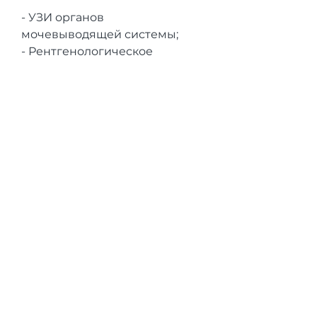
- УЗИ органов 
мочевыводящей системы;
- Рентгенологическое 
исследование;
- Компьютерная томография;
- Магнитно-резонансная 
томография;
- Биопсия образования.
Лечение объемного 
образования в почках
Лечение объемного 
образования в почках зависит 
от многих факторов, 
опухоли,Объемное 
образование в правой и 
левой почке