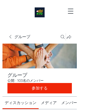
グループ
グループ
公開
·
103名のメンバー
参加する
ディスカッション
メディア
メンバー