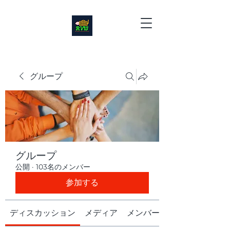
グループ
グループ
公開
·
103名のメンバー
参加する
ディスカッション
メディア
メンバー