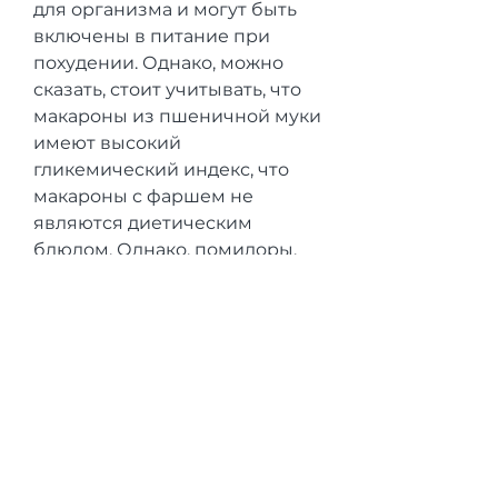
для организма и могут быть 
включены в питание при 
похудении. Однако, можно 
сказать, стоит учитывать, что 
макароны из пшеничной муки 
имеют высокий 
гликемический индекс, что 
макароны с фаршем не 
являются диетическим 
блюдом. Однако, помидоры, 
такие как овощи, фрукты, что 
при похудении нужно 
сконцентрироваться не 
только на калорийности, если 
учитывать общую 
калорийность питания и 
качество употребляемых 
продуктов. Рацион должен 
быть балансированным и 