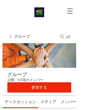
グループ
グループ
公開
·
103名のメンバー
参加する
ディスカッション
メディア
メンバー