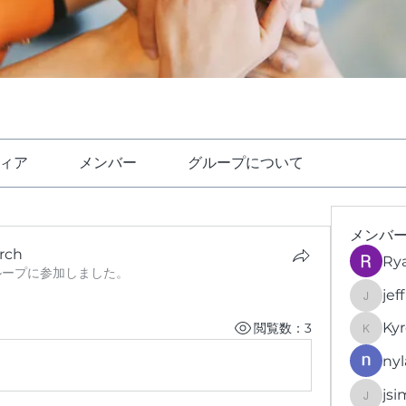
ィア
メンバー
グループについて
メンバ
arch
Ry
ループに参加しました。
jef
jeffrey
Kyr
閲覧数：3
KyronFi
nyl
jsi
jsimith