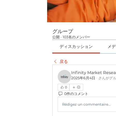
グループ
公開
·
103名のメンバー
ディスカッション
メデ
戻る
Infinity Market Rese
2025年6月4日
·
さんがグ
0
0件のコメント
Rédigez un commentaire...