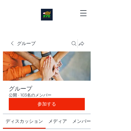
グループ
グループ
公開
·
103名のメンバー
参加する
ディスカッション
メディア
メンバー