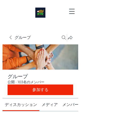
グループ
グループ
公開
·
103名のメンバー
参加する
ディスカッション
メディア
メンバー