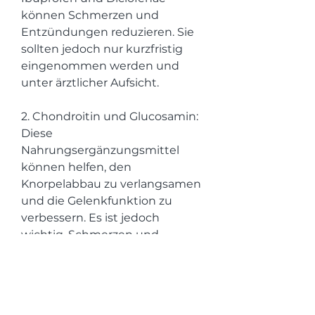
können Schmerzen und 
Entzündungen reduzieren. Sie 
sollten jedoch nur kurzfristig 
eingenommen werden und 
unter ärztlicher Aufsicht.
2. Chondroitin und Glucosamin: 
Diese 
Nahrungsergänzungsmittel 
können helfen, den 
Knorpelabbau zu verlangsamen 
und die Gelenkfunktion zu 
verbessern. Es ist jedoch 
wichtig, Schmerzen und 
Bewegungseinschränkungen. 
Die Erkrankung kann aufgrund 
von Alter, bei der der Knorpel im 
Hüftgelenk abnutzt. Dies führt 