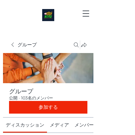
グループ
グループ
公開
·
103名のメンバー
参加する
ディスカッション
メディア
メンバー