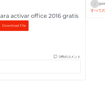
jsi
jsimith
すべての
ara activar office 2016 gratis
Download File
0件のコメント