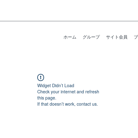
ホーム
グループ
サイト会員
ブ
Widget Didn’t Load
Check your internet and refresh
this page.
If that doesn’t work, contact us.