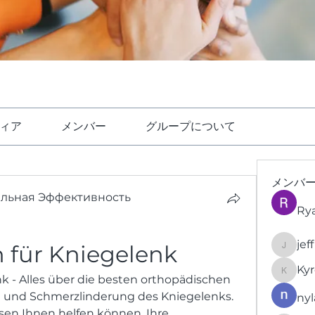
ィア
メンバー
グループについて
メンバ
ельная Эффективность
Ry
jef
 für Kniegelenk
jeffrey
Kyr
KyronFi
k - Alles über die besten orthopädischen 
ung und Schmerzlinderung des Kniegelenks. 
nyl
sen Ihnen helfen können, Ihre 