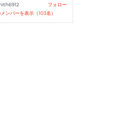
mith6912
フォロー
6912
メンバーを表示（103名）