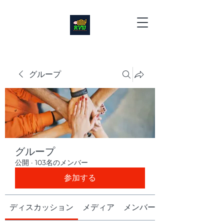
グループ
グループ
公開
·
103名のメンバー
参加する
ディスカッション
メディア
メンバー