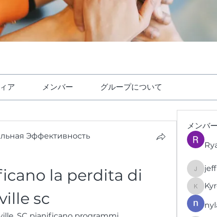
ィア
メンバー
グループについて
メンバ
ельная Эффективность
Ry
jef
icano la perdita di 
jeffrey
Kyr
KyronFi
lle sc
nyl
ille, SC pianificano programmi 