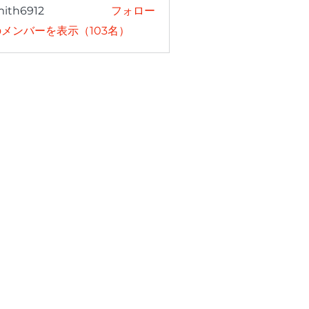
mith6912
フォロー
6912
メンバーを表示（103名）