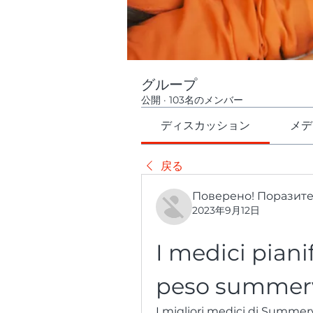
グループ
公開
·
103名のメンバー
ディスカッション
メデ
戻る
Поверено! Поразит
2023年9月12日
I medici pianif
peso summervi
I migliori medici di Summerv