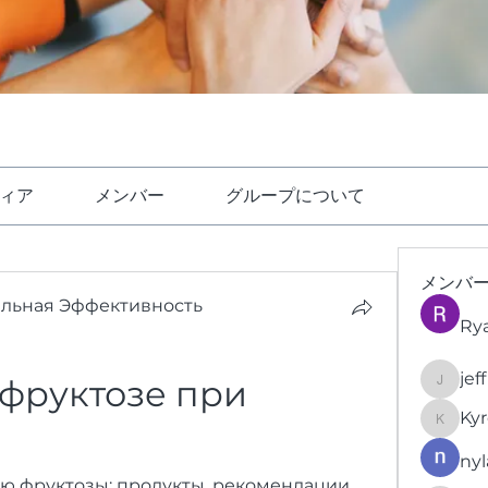
ィア
メンバー
グループについて
メンバ
ельная Эффективность
Ry
jef
фруктозе при 
jeffrey
Kyr
KyronFi
nyl
ю фруктозы: продукты, рекомендации 