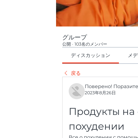
グループ
公開
·
103名のメンバー
ディスカッション
メデ
戻る
Поверено! Поразит
2023年8月26日
Продукты на 
похудении
Все о похудении с помощь