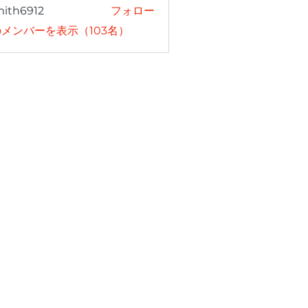
mith6912
フォロー
6912
メンバーを表示（103名）