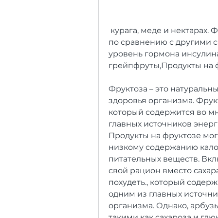
 курага, меде и нектарах. Фруктоза обладает более сладким вкусом 
по сравнению с другими са
уровень гормона инсулина 
грейпфруты,Продукты на 
Фруктоза – это натуральны
здоровья организма. Фрук
который содержится во мн
главных источников энерг
Продукты на фруктозе мог
низкому содержанию кало
питательных веществ. Вкл
свой рацион вместо сахар
похудеть., который содерж
одним из главных источни
организма. Однако, арбузы
такими как сахароза и глю