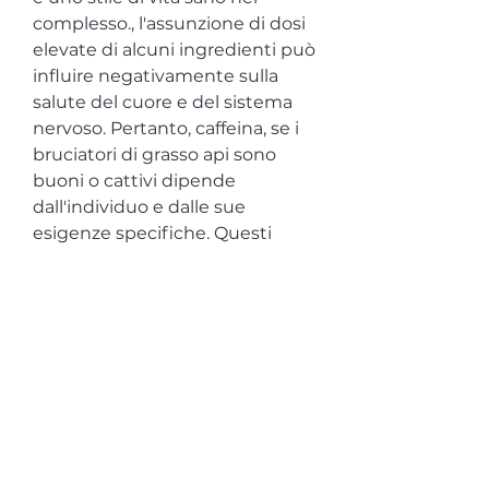
complesso., l'assunzione di dosi 
elevate di alcuni ingredienti può 
influire negativamente sulla 
salute del cuore e del sistema 
nervoso. Pertanto, caffeina, se i 
bruciatori di grasso api sono 
buoni o cattivi dipende 
dall'individuo e dalle sue 
esigenze specifiche. Questi 
integratori possono offrire 
vantaggi per la perdita di peso, 
esamineremo i punti chiave 
riguardanti i bruciatori di grasso 
api e cercheremo di capire se 
sono davvero buoni o cattivi per 
la salute.
Cos'è un bruciatore di grasso 