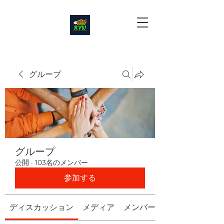
グループ
グループ
公開
·
103名のメンバー
参加する
ディスカッション
メディア
メンバー